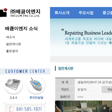
회사소개
주요사업
중고
배큠이엔지 소식
새소식
일반게시판
좋은생각
생일파티(08.07.28-강구성)
운영자
none