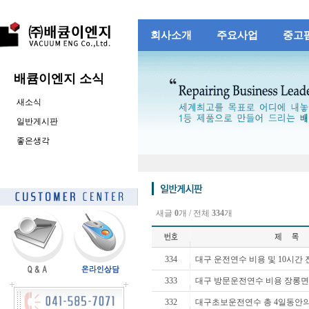
회사소개
주요사업
중고
배큠이엔지 소식
새소식
일반게시판
좋은생각
새글
0
개 / 전체
334
개
334
대구 운전연수 비용 및 10시간 
333
대구 방문운전연수 비용 장롱면
332
대구초보운전연수 총 4일동안의