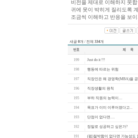
비전을 제대로 이해하지 못합
귀에 못이 박히게 질리도록 
조금씩 이해하고 반응을 보이
새글
0
개 / 전체
334
개
199
Just do it !!!
198
행동에 따르는 위험
197
직장인은 왜 경영학(MBA)을 
196
직장생활의 원칙
195
부하 직원의 능력이....
194
목표가 이미 이루어졌다고...
193
단점이 없다면.....
192
정말로 성공하고 싶은가?
191
(펌)절박함이 없다면 가능성도 