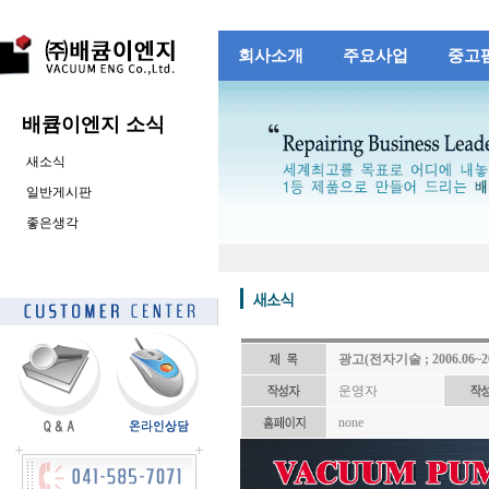
회사소개
주요사업
중고
배큠이엔지 소식
새소식
일반게시판
좋은생각
광고(전자기술 ; 2006.06~20
운영자
none