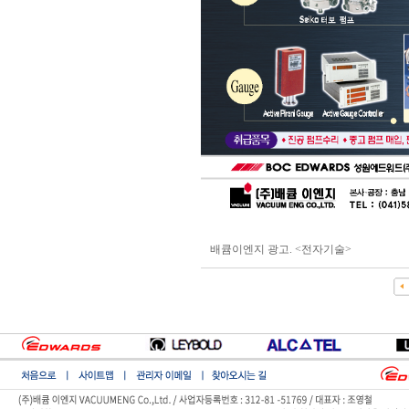
배큠이엔지 광고. <전자기술>