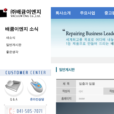
회사소개
주요사업
중고
배큠이엔지 소식
새소식
일반게시판
좋은생각
일출과 일몰
cyc
none