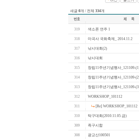
새글
0
개 / 전체
334
개
319
색소폰 연주 1
318
마곡사 국화축제_ 2014.11.2
317
낚시대회(2)
316
낚시대회
315
창립11주년기념행사_121109-(1
314
창립11주년기념행사_121109-(2
313
창립11주년기념행사_121109-(3
312
WORKSHOP_101112
311
[Re] WORKSHOP_101112
310
탁구대회(2010.11.05.금)
309
족구시합
308
광교산100501