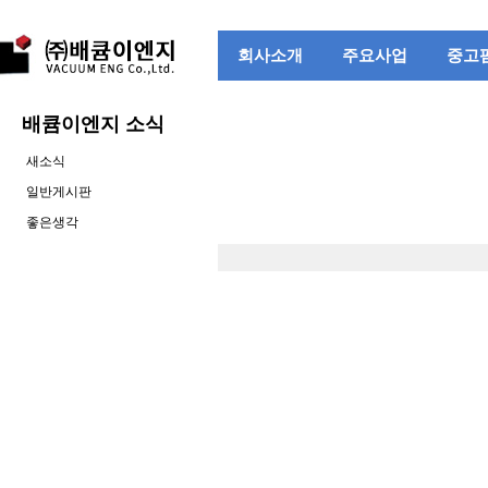
회사소개
주요사업
중고
배큠이엔지 소식
새소식
일반게시판
좋은생각
변화거부자는...
yhk
none
변화 거부자는 이미 죽은 사람