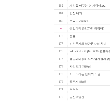
182
세상을 바꾸는 건 사람이고...
181
멋진 내가....
180
보약도 20대에...
생일파티 (05.07.04-라정배)
178
승률....
177
비관론자와 낙관론자의 차이
176
WORKSHOP (05.06.30-연포
175
생일파티 (05.05.25-엄기원계장)
174
자신감과 자만심
173
서비스라는 단어의 어원
172
꿈꾸게 하라!
171
ㅎㅎㅎ
170
일신우일신