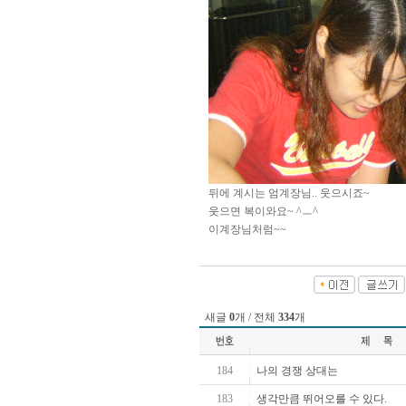
뒤에 계시는 엄계장님.. 웃으시죠~
웃으면 복이와요~ ^ㅡ^
이계장님처럼~~
새글
0
개 / 전체
334
개
184
나의 경쟁 상대는
183
생각만큼 뛰어오를 수 있다.