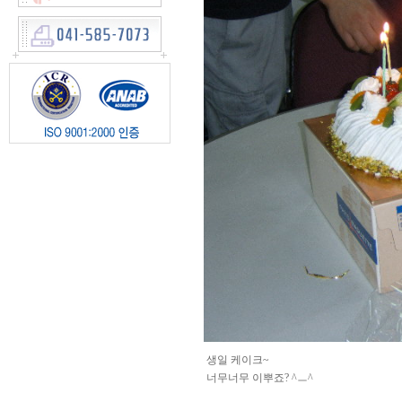
생일 케이크~
너무너무 이뿌죠? ^ㅡ^