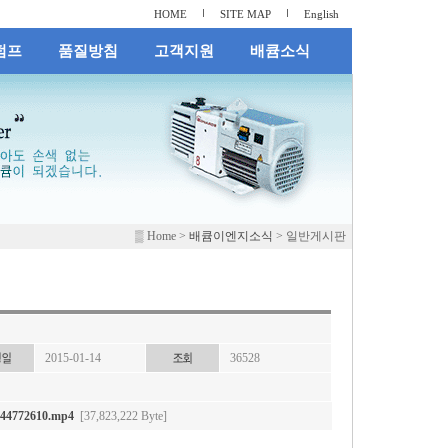
HOME
SITE MAP
English
펌프
품질방침
고객지원
배큠소식
▒
Home
>
배큠이엔지소식
>
일반게시판
2015-01-14
36528
144772610.mp4
[37,823,222 Byte]