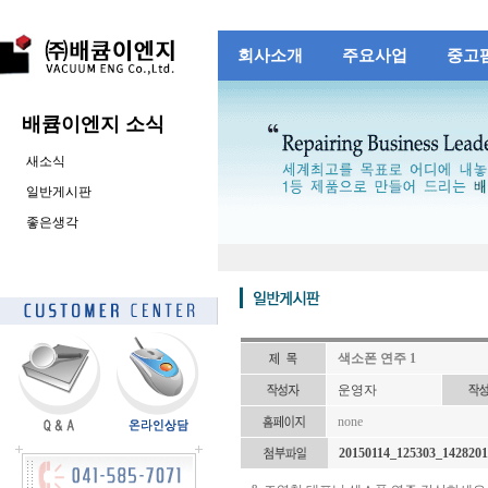
회사소개
주요사업
중고
배큠이엔지 소식
새소식
일반게시판
좋은생각
색소폰 연주 1
운영자
none
20150114_125303_142820