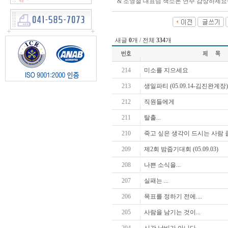
& 조영철 대표님 색소폰 연주 감상하세요
새글
0
개 / 전체
334
개
214
미소를 지으세요
213
생일파티 (05.09.14-김진완계장)
212
직원들에게
211
탈출...
210
죽고 싶은 생각이 드시는 사람 
209
제2회 밤줍기대회 (05.09.03)
208
나쁜 소식을...
207
실패는 ...
206
목표를 정하기 전에....
205
사람을 남기는 것이...